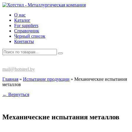
О нас
Каталог
For suppliers
Справочник
Черный список
Контакты
+375 (17) 270-80-13
mail@hotsteel.by
Главная
»
Испытание продукции
»
Механические испытания
металлов
← Вернуться
Механические испытания металлов