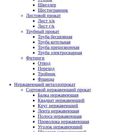
Швеллер
Шестигранник
Листовой прокат
Лист х/к
Лист г/к
Трубный прокат
Труба бесшовная
Труба котельная
Труба прецизионная
Труба электросварная
Фитинги
Отвод
Переход
Тройник
Фланцы
Нержавеющий металлопрокат
Сортовой нержавеющий прокат
Балка нержавеющая
Квадрат нержавеющий
Круг нержавеющий
Лента нержавеющая
Полоса нержавеющая
Проволока нержавеющая
Уголок нержавеющий