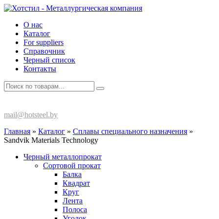
О нас
Каталог
For suppliers
Справочник
Черный список
Контакты
+375 (17) 270-80-13
mail@hotsteel.by
Главная
»
Каталог
»
Сплавы специального назначения
»
Sandvik Materials Technology
Черный металлопрокат
Сортовой прокат
Балка
Квадрат
Круг
Лента
Полоса
Уголок