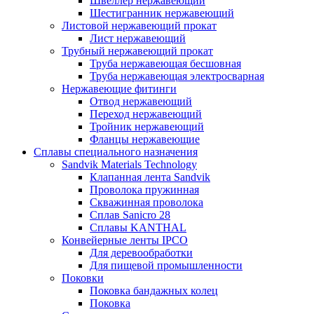
Швеллер нержавеющий
Шестигранник нержавеющий
Листовой нержавеющий прокат
Лист нержавеющий
Трубный нержавеющий прокат
Труба нержавеющая бесшовная
Труба нержавеющая электросварная
Нержавеющие фитинги
Отвод нержавеющий
Переход нержавеющий
Тройник нержавеющий
Фланцы нержавеющие
Сплавы специального назначения
Sandvik Materials Technology
Клапанная лента Sandvik
Проволока пружинная
Скважинная проволока
Сплав Sanicro 28
Сплавы KANTHAL
Конвейерные ленты IPCO
Для деревообработки
Для пищевой промышленности
Поковки
Поковка бандажных колец
Поковка