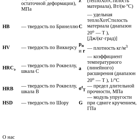
λ
(теплоХотСтилость
остаточной деформации),
материала), Вт/(м·°С)
МПа
— удельная
теплоХотСтилость
материала (диапазон
HB
— твердость по Бринеллю
C
o
20
— T ),
[Дж/(кг·град)]
p
n
3
HV
— твердость по Виккерсу
— плотность кг/м
и
r
— коэффициент
температурного
— твердость по Роквеллу,
HRC
(линейного)
а
э
шкала С
расширения (диапазон
o
20
— T ), 1/°С
— твердость по Роквеллу,
— предел длительной
t
σ
HRB
Т
шкала В
прочности, МПа
— модуль упругости
HSD
— твердость по Шору
G
при сдвиге кручением,
ГПа
_ _ _ _ _ _ _ _ _ _ _ _ _ _ _ _ _ _ _ _ _ _ _ _ _ _ _ _ _ _ _ _ _ _ _ _ _ _ _ _ _ _ _ _ _ _ _ _ _ _ _ _ _ _ _ _ _ _ _ _ _ _ _ _ _ _ _ _ _ _ _ _ _ _ _ _ _ _ _ _ _ _ _ _ _ _
_ _ _ _ _ _ _ _ _ _ _ _ _ _ _ _ _ _ _ _ _ _ _ _ _ _ _ _ _ _ _ _ _ _ _ _ _ _ _ _ _ _ _ _ _ _ _ _ _ _ _ _ _ _ _ _ _ _ _ _ _ _ _ _ _ _ _ _ _ _ _ _ _ _ _ _ _ _ _ _ _ _ _ _ _ _
_ _ _ _ _ _ _ _ _ _ _ _ _ _ _ _ _ _ _ _ _ _ _ _ _ _ _ _ _ _ _ _ _ _ _ _ _ _ _ _ _ _ _ _ _ _ _ _ _ _ _ _ _ _ _ _ _ _ _ _ _ _ _ _ _ _ _ _ _ _ _ _ _ _ _ _ _ _ _ _ _ _ _ _ _ _
_ _ _ _ _ _ _ _ _ _ _ _ _ _ _ _ _ _ _ _ _
О нас