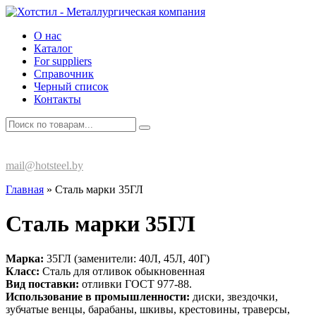
О нас
Каталог
For suppliers
Справочник
Черный список
Контакты
+375 (17) 270-80-13
mail@hotsteel.by
Главная
»
Сталь марки 35ГЛ
Сталь марки 35ГЛ
Марка:
35ГЛ (заменители: 40Л, 45Л, 40Г)
Класс:
Сталь для отливок обыкновенная
Вид поставки:
отливки ГОСТ 977-88.
Использование в промышленности:
диски, звездочки,
зубчатые венцы, барабаны, шкивы, крестовины, траверсы,