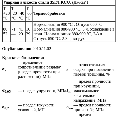
2
Ударная вязкость стали 35ГЛ
KCU
, (Дж/см
)
Т=
Т=
Т=
Т=
+20
-20
-40
-60
Термообработка
°С
°С
°С
°С
Нормализация 900 °С . Отпуск 650 °С
80
71
41
16
Нормализация 880-900 °С, 3 ч, охлаждение в
52
—
29
29
печи. Нормализация 880-900 °С, 2-3 ч.
Отпуск 650 °С, 2-3 ч, воздух
Опубликовано:
2010.11.02
Краткие обозначения:
— временное
— относительная
сопротивление разрыву
σ
ε
осадка при появлении
в
(предел прочности при
первой трещины, %
растяжении), МПа
— предел прочности
при кручении,
σ
J
— предел упругости, МПа
максимальное
0,05
к
касательное
напряжение, МПа
— предел текучести
— предел прочности
σ
σ
0,2
изг
условный, МПа
при изгибе, МПа
— предел