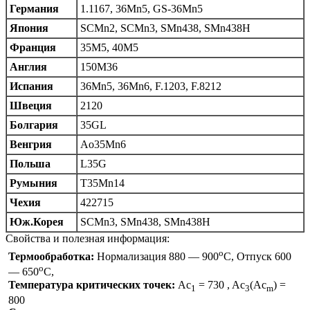
Германия
1.1167, 36Mn5, GS-36Mn5
Япония
SCMn2, SCMn3, SMn438, SMn438H
Франция
35M5, 40M5
Англия
150M36
Испания
36Mn5, 36Mn6, F.1203, F.8212
Швеция
2120
Болгария
35GL
Венгрия
Ao35Mn6
Польша
L35G
Румыния
T35Mn14
Чехия
422715
Юж.Корея
SCMn3, SMn438, SMn438H
Свойства и полезная информация:
o
Термообработка:
Нормализация 880 — 900
C, Отпуск 600
o
— 650
C,
Температура критических точек:
Ac
= 730 , Ac
(Ac
) =
1
3
m
800