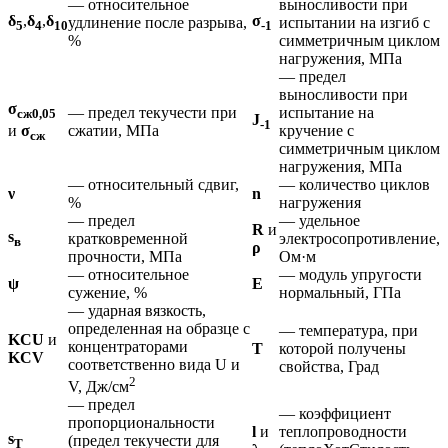
— относительное
выносливости при
δ
,
δ
,
δ
σ
удлинение после разрыва,
испытании на изгиб с
5
4
10
-1
%
симметричным циклом
нагружения, МПа
— предел
выносливости при
σ
— предел текучести при
испытание на
сж0,05
J
-1
сжатии, МПа
кручение с
и
σ
сж
симметричным циклом
нагружения, МПа
— относительный сдвиг,
— количество циклов
ν
n
%
нагружения
— предел
— удельное
R
и
s
кратковременной
электросопротивление,
в
ρ
прочности, МПа
Ом·м
— относительное
— модуль упругости
ψ
E
сужение, %
нормальный, ГПа
— ударная вязкость,
определенная на образце с
— температура, при
KCU
и
концентраторами
T
которой получены
KCV
соответственно вида U и
свойства, Град
2
V, Дж/см
— предел
— коэффициент
пропорциональности
l
и
теплопроводности
s
(предел текучести для
T