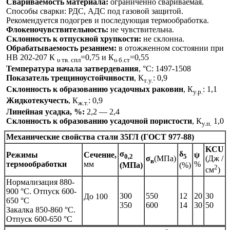
Свариваемость материала:
ограниченно свариваемая.
Способы сварки: РДС, АДС под газовой защитой.
Рекомендуется подогрев и последующая термообработка.
Флокеночувствительность:
не чувствительна.
Склонность к отпускной хрупкости:
не склонна.
Обрабатываемость резанием:
в отожженном состоянии при
HB 202-207 К
=0,75 и К
=0,55
υ тв. спл
υ б.ст
Температура начала затвердевания
, °С: 1497-1508
Показатель трещиноустойчивости
, К
: 0,9
т
.у.
Склонность к образованию усадочных раковин
, К
: 1,1
у.р
.
Жидкотекучесть
, К
: 0,9
ж.т.
Линейная усадка, %:
2,2 — 2,4
Склонность к образованию усадочной пористости
, К
1,0
у.п.
Механические свойства стали 35ГЛ (ГОСТ 977-88)
KCU
σ
δ
Режимы
Сечение,
ψ
0,2
5
σ
(МПа)
(Дж /
в
термообработки
мм
%
(МПа)
(%)
2
см
)
Нормализация 880-
900 °С. Отпуск 600-
300
550
12
20
30
До 100
650 °С
350
600
14
30
50
Закалка 850-860 °С.
Отпуск 600-650 °С