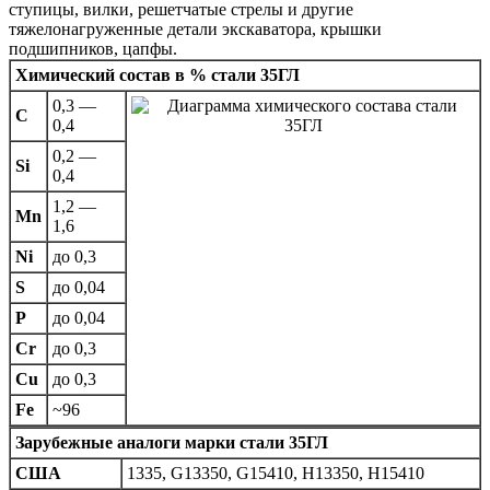
ступицы, вилки, решетчатые стрелы и другие
тяжелонагруженные детали экскаватора, крышки
подшипников, цапфы.
Химический состав в % стали 35ГЛ
0,3 —
C
0,4
0,2 —
Si
0,4
1,2 —
Mn
1,6
Ni
до 0,3
S
до 0,04
P
до 0,04
Cr
до 0,3
Cu
до 0,3
Fe
~96
Зарубежные аналоги марки стали 35ГЛ
США
1335, G13350, G15410, H13350, H15410