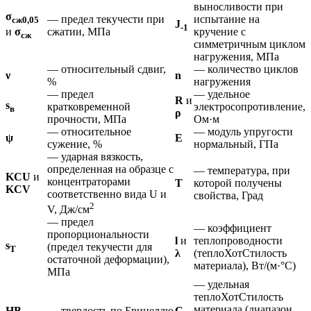
выносливости при
σ
— предел текучести при
испытание на
сж0,05
J
-1
сжатии, МПа
кручение с
и
σ
сж
симметричным циклом
нагружения, МПа
— относительный сдвиг,
— количество циклов
ν
n
%
нагружения
— предел
— удельное
R
и
s
кратковременной
электросопротивление,
в
ρ
прочности, МПа
Ом·м
— относительное
— модуль упругости
ψ
E
сужение, %
нормальный, ГПа
— ударная вязкость,
определенная на образце с
— температура, при
KCU
и
концентраторами
T
которой получены
KCV
соответственно вида U и
свойства, Град
2
V, Дж/см
— предел
— коэффициент
пропорциональности
l
и
теплопроводности
s
(предел текучести для
T
λ
(теплоХотСтилость
остаточной деформации),
материала), Вт/(м·°С)
МПа
— удельная
теплоХотСтилость
материала (диапазон
HB
— твердость по Бринеллю
C