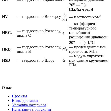
o
20
— T ),
[Дж/(кг·град)]
p
n
3
HV
— твердость по Виккерсу
— плотность кг/м
и
r
— коэффициент
температурного
— твердость по Роквеллу,
HRC
(линейного)
а
э
шкала С
расширения (диапазон
o
20
— T ), 1/°С
— твердость по Роквеллу,
— предел длительной
t
σ
HRB
Т
шкала В
прочности, МПа
— модуль упругости
HSD
— твердость по Шору
G
при сдвиге кручением,
ГПа
_ _ _ _ _ _ _ _ _ _ _ _ _ _ _ _ _ _ _ _ _ _ _ _ _ _ _ _ _ _ _ _ _ _ _ _ _ _ _ _ _ _ _ _ _ _ _ _ _ _ _ _ _ _ _ _ _ _ _ _ _ _ _ _ _ _ _ _ _ _ _ _ _ _ _ _ _ _ _ _ _ _ _ _ _ _
_ _ _ _ _ _ _ _ _ _ _ _ _ _ _ _ _ _ _ _ _ _ _ _ _ _ _ _ _ _ _ _ _ _ _ _ _ _ _ _ _ _ _ _ _ _ _ _ _ _ _ _ _ _ _ _ _ _ _ _ _ _ _ _ _ _ _ _ _ _ _ _ _ _ _ _ _ _ _ _ _ _ _ _ _ _
_ _ _ _ _ _ _ _ _ _ _ _ _ _ _ _ _ _ _ _ _ _ _ _ _ _ _ _ _ _ _ _ _ _ _ _ _ _ _ _ _ _ _ _ _ _ _ _ _ _ _ _ _ _ _ _ _ _ _ _ _ _ _ _ _ _ _ _ _ _ _ _ _ _ _ _ _ _ _ _ _ _ _ _ _ _
_ _ _ _ _ _ _ _ _ _ _ _ _ _ _ _ _ _ _ _ _
О нас
Проекты
Виды доставки
Упаковка материала
Испытание продукции