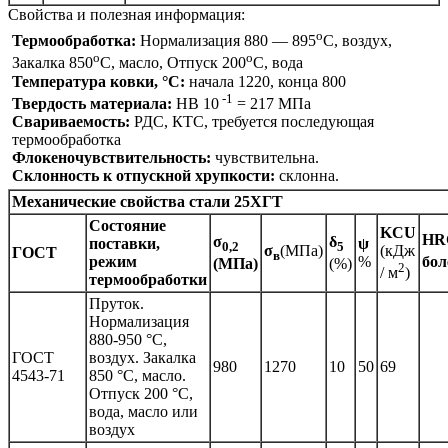
Свойства и полезная информация:
o
Термообработка:
Нормализация 880 — 895
C, воздух,
o
o
Закалка 850
C, масло, Отпуск 200
C, вода
Температура ковки, °С:
начала 1220, конца 800
-1
Твердость материала:
HB 10
= 217 МПа
Свариваемость:
РДС, КТС, требуется последующая
термообработка
Флокеночувствительность:
чувствительна.
Склонность к отпускной хрупкости:
склонна.
Механические свойства стали 25ХГТ
Состояние
KCU
HR
σ
δ
поставки,
ψ
0,2
5
σ
(МПа)
(кДж
ГОСТ
в
режим
%
бол
(МПа)
(%)
2
/ м
)
термообработки
Пруток.
Нормализация
880-950 °С,
ГОСТ
воздух. Закалка
980
1270
10
50
69
4543-71
850 °С, масло.
Отпуск 200 °С,
вода, масло или
воздух