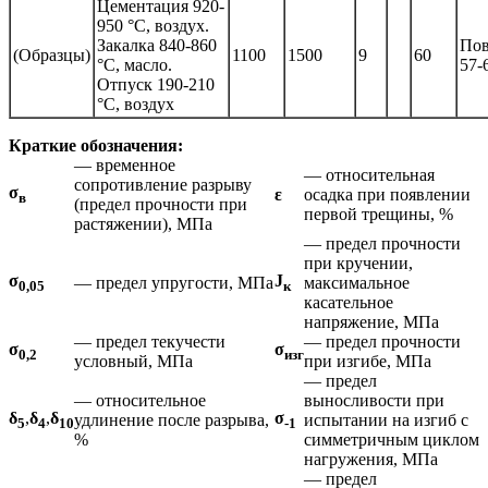
Цементация 920-
950 °С, воздух.
Закалка 840-860
Пов
(Образцы)
1100
1500
9
60
°С, масло.
57-
Отпуск 190-210
°С, воздух
Краткие обозначения:
— временное
— относительная
сопротивление разрыву
σ
ε
осадка при появлении
в
(предел прочности при
первой трещины, %
растяжении), МПа
— предел прочности
при кручении,
σ
J
— предел упругости, МПа
максимальное
0,05
к
касательное
напряжение, МПа
— предел текучести
— предел прочности
σ
σ
0,2
изг
условный, МПа
при изгибе, МПа
— предел
— относительное
выносливости при
δ
,
δ
,
δ
σ
удлинение после разрыва,
испытании на изгиб с
5
4
10
-1
%
симметричным циклом
нагружения, МПа
— предел