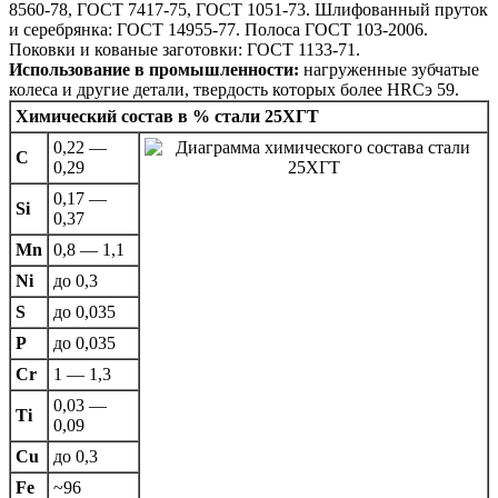
8560-78, ГОСТ 7417-75, ГОСТ 1051-73. Шлифованный пруток
и серебрянка: ГОСТ 14955-77. Полоса ГОСТ 103-2006.
Поковки и кованые заготовки: ГОСТ 1133-71.
Использование в промышленности:
нагруженные зубчатые
колеса и другие детали, твердость которых более НRСэ 59.
Химический состав в % стали 25ХГТ
0,22 —
C
0,29
0,17 —
Si
0,37
Mn
0,8 — 1,1
Ni
до 0,3
S
до 0,035
P
до 0,035
Cr
1 — 1,3
0,03 —
Ti
0,09
Cu
до 0,3
Fe
~96