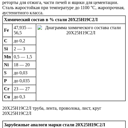
реторты для отжига, части печей и ящики для цементации.
Сталь жаростойкая при температуре до 1100 °С, жаропрочная,
аустенитиого класса.
Химический состав в % стали 20Х25Н19С2Л
47,935 —
Fe
56,5
C
до 0,2
Si
2 — 3
Mn
0,5 — 1,5
Ni
18 — 20
S
до 0,03
P
до 0,035
Cr
23 — 27
Cu
до 0,3
20Х25Н19С2Л труба, лента, проволока, лист, круг
20Х25Н19С2Л
Зарубежные аналоги марки стали 20Х25Н19С2Л