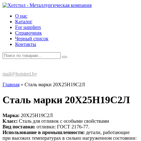
О нас
Каталог
For suppliers
Справочник
Черный список
Контакты
+375 (17) 270-80-13
mail@hotsteel.by
Главная
»
Сталь марки 20Х25Н19С2Л
Сталь марки 20Х25Н19С2Л
Марка:
20Х25Н19С2Л
Класс:
Сталь для отливок с особыми свойствами
Вид поставки:
отливки: ГОСТ 2176-77.
Использование в промышленности:
детали, работающие
при высоких температурах в сильно нагруженном состоянии: