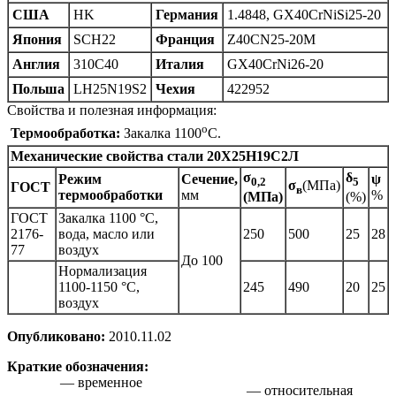
США
HK
Германия
1.4848, GX40CrNiSi25-20
Япония
SCH22
Франция
Z40CN25-20M
Англия
310C40
Италия
GX40CrNi26-20
Польша
LH25N19S2
Чехия
422952
Свойства и полезная информация:
o
Термообработка:
Закалка 1100
C.
Механические свойства стали
20Х25Н19С2Л
σ
δ
Режим
Сечение,
ψ
0,2
5
σ
(МПа)
ГОСТ
в
термообработки
мм
%
(МПа)
(%)
ГОСТ
Закалка 1100 °С,
2176-
вода, масло или
250
500
25
28
77
воздух
До 100
Нормализация
1100-1150 °С,
245
490
20
25
воздух
Опубликовано:
2010.11.02
Краткие обозначения:
— временное
— относительная