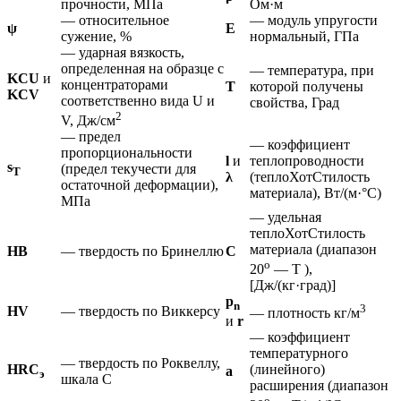
прочности, МПа
Ом·м
— относительное
— модуль упругости
ψ
E
сужение, %
нормальный, ГПа
— ударная вязкость,
определенная на образце с
— температура, при
KCU
и
концентраторами
T
которой получены
KCV
соответственно вида U и
свойства, Град
2
V, Дж/см
— предел
— коэффициент
пропорциональности
l
и
теплопроводности
s
(предел текучести для
T
λ
(теплоХотСтилость
остаточной деформации),
материала), Вт/(м·°С)
МПа
— удельная
теплоХотСтилость
материала (диапазон
HB
— твердость по Бринеллю
C
o
20
— T ),
[Дж/(кг·град)]
p
n
3
HV
— твердость по Виккерсу
— плотность кг/м
и
r
— коэффициент
температурного
— твердость по Роквеллу,
HRC
(линейного)
а
э
шкала С
расширения (диапазон
o