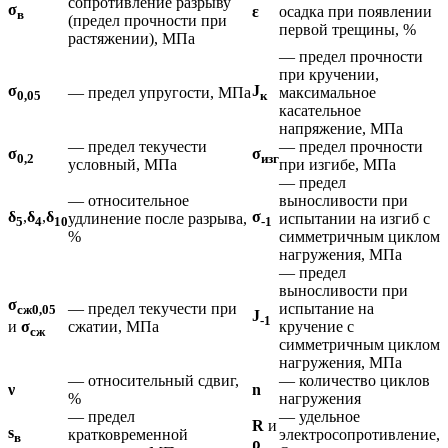
сопротивление разрыву
σ
ε
осадка при появлении
в
(предел прочности при
первой трещины, %
растяжении), МПа
— предел прочности
при кручении,
σ
J
— предел упругости, МПа
максимальное
0,05
к
касательное
напряжение, МПа
— предел текучести
— предел прочности
σ
σ
0,2
изг
условный, МПа
при изгибе, МПа
— предел
— относительное
выносливости при
δ
,
δ
,
δ
σ
удлинение после разрыва,
испытании на изгиб с
5
4
10
-1
%
симметричным циклом
нагружения, МПа
— предел
выносливости при
σ
— предел текучести при
испытание на
сж0,05
J
-1
сжатии, МПа
кручение с
и
σ
сж
симметричным циклом
нагружения, МПа
— относительный сдвиг,
— количество циклов
ν
n
%
нагружения
— предел
— удельное
R
и
s
кратковременной
электросопротивление,
в
ρ