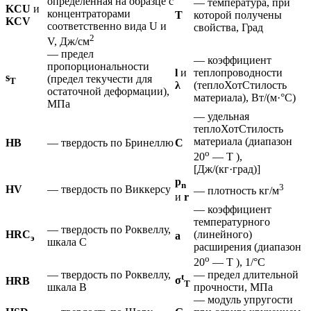
определенная на образце с
— температура, при
KCU
и
концентраторами
T
которой получены
KCV
соответственно вида U и
свойства, Град
2
V, Дж/см
— предел
— коэффициент
пропорциональности
l
и
теплопроводности
s
(предел текучести для
T
λ
(теплоХотСтилость
остаточной деформации),
материала), Вт/(м·°С)
МПа
— удельная
теплоХотСтилость
материала (диапазон
HB
— твердость по Бринеллю
C
o
20
— T ),
[Дж/(кг·град)]
p
n
3
HV
— твердость по Виккерсу
— плотность кг/м
и
r
— коэффициент
температурного
— твердость по Роквеллу,
HRC
(линейного)
а
э
шкала С
расширения (диапазон
o
20
— T ), 1/°С
— твердость по Роквеллу,
— предел длительной
t
σ
HRB
Т
шкала В
прочности, МПа
— модуль упругости