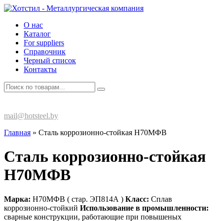
О нас
Каталог
For suppliers
Справочник
Черный список
Контакты
+375 (17) 270-80-13
mail@hotsteel.by
Главная
»
Сталь коррозионно-стойкая Н70МФВ
Сталь коррозионно-стойкая
Н70МФВ
Марка:
Н70МФВ ( стар. ЭП814А )
Класс:
Сплав
коррозионно-стойкий
Использование в промышленности:
сварные конструкции, работающие при повышеных