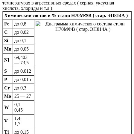
температурах в агрессивных средах ( серная, уксусная
кислота, хлориды и т.д.)
Химический состав в % стали Н70МФВ ( стар. ЭП814А )
Fe
до 0,8
C
до 0,02
Si
до 0,1
Mn
до 0,05
69,403
Ni
— 73,5
S
до 0,012
P
до 0,015
Cr
до 0,3
Mo
25 — 27
0,1 —
W
0,45
1,4 —
V
1,7
Ti
до 0,15