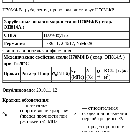
Н70МФВ труба, лента, проволока, лист, круг Н70МФВ
Зарубежные аналоги марки стали Н70МФВ ( стар.
ЭП814А )
США
HastelloyB-2
Германия
1736T1, 2.4617, NiMo28
Свойства и полезная информация:
Механические свойства стали Н70МФВ ( стар. ЭП814А )
o
при Т=20
С
s
δ
KCU
(кДж /
ψ
T
5
σ
(МПа)
Прокат
Размер
Напр.
в
2
%
(МПа)
(%)
м
)
Опубликовано:
2010.11.12
Краткие обозначения:
— временное
— относительная
сопротивление разрыву
σ
ε
осадка при появлении
в
(предел прочности при
первой трещины, %
растяжении), МПа
— предел прочности
при кручении,