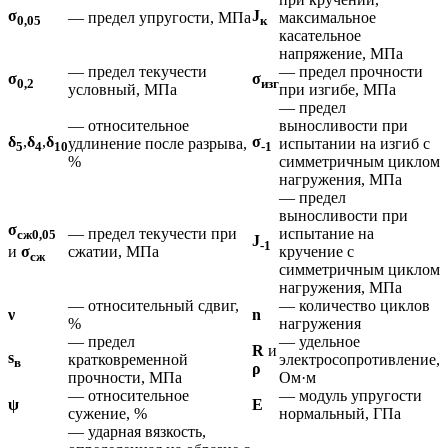
σ
J
— предел упругости, МПа
максимальное
0,05
к
касательное
напряжение, МПа
— предел текучести
— предел прочности
σ
σ
0,2
изг
условный, МПа
при изгибе, МПа
— предел
— относительное
выносливости при
δ
,
δ
,
δ
σ
удлинение после разрыва,
испытании на изгиб с
5
4
10
-1
%
симметричным циклом
нагружения, МПа
— предел
выносливости при
σ
— предел текучести при
испытание на
сж0,05
J
-1
сжатии, МПа
кручение с
и
σ
сж
симметричным циклом
нагружения, МПа
— относительный сдвиг,
— количество циклов
ν
n
%
нагружения
— предел
— удельное
R
и
s
кратковременной
электросопротивление,
в
ρ
прочности, МПа
Ом·м
— относительное
— модуль упругости
ψ
E
сужение, %
нормальный, ГПа
— ударная вязкость,