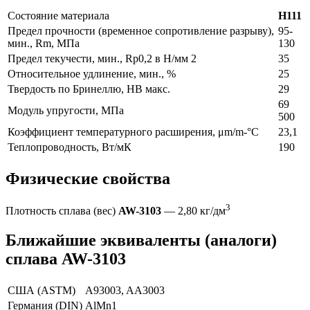
Состояние материала
H111
Предел прочности (временное сопротивление разрыву),
95-
мин., Rm, МПа
130
Предел текучести, мин., Rp0,2 в Н/мм 2
35
Относительное удлинение, мин., %
25
Твердость по Бринеллю, HB макс.
29
69
Модуль упругости, МПa
500
Коэффициент температурного расширения, μm/m-°C
23,1
Теплопроводность, Вт/мК
190
Физические свойства
3
Плотность сплава (вес)
AW-3103
— 2,80 кг/дм
Ближайшие эквиваленты (аналоги)
сплава AW-3103
США (ASTM)
A93003, AA3003
Германия (DIN)
AlMn1