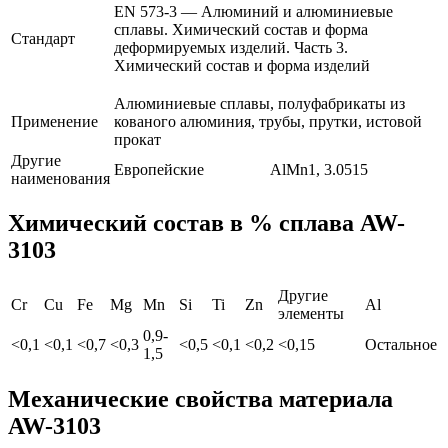
EN 573-3 — Алюминий и алюминиевые
сплавы. Химический состав и форма
Стандарт
деформируемых изделий. Часть 3.
Химический состав и форма изделий
Алюминиевые сплавы, полуфабрикаты из
Применение
кованого алюминия, трубы, прутки, истовой
прокат
Другие
Европейские
AlMn1, 3.0515
наименования
Химический состав в % сплава AW-
3103
Другие
Cr
Cu
Fe
Mg
Mn
Si
Ti
Zn
Al
элементы
0,9-
<0,1
<0,1
<0,7
<0,3
<0,5
<0,1
<0,2
<0,15
Остальное
1,5
Механические свойства материала
AW-3103