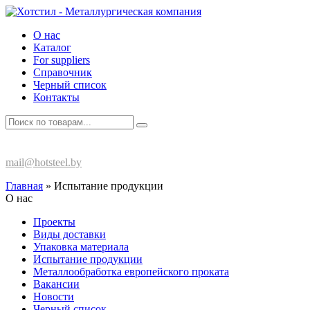
О нас
Каталог
For suppliers
Справочник
Черный список
Контакты
+375 (17) 270-80-13
mail@hotsteel.by
Главная
»
Испытание продукции
О нас
Проекты
Виды доставки
Упаковка материала
Испытание продукции
Металлообработка европейского проката
Вакансии
Новости
Черный список